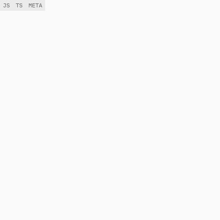
JS
TS
META